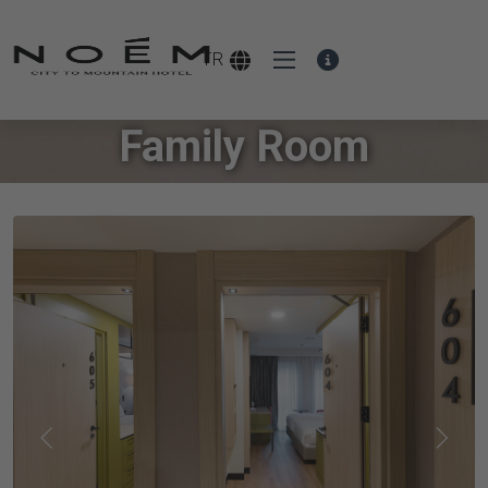
TR
Family Room