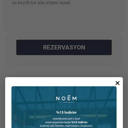
ve keyifli bir aile ortamı sunar.
REZERVASYON
×
İlginizi Çekebilir
Standart Twin