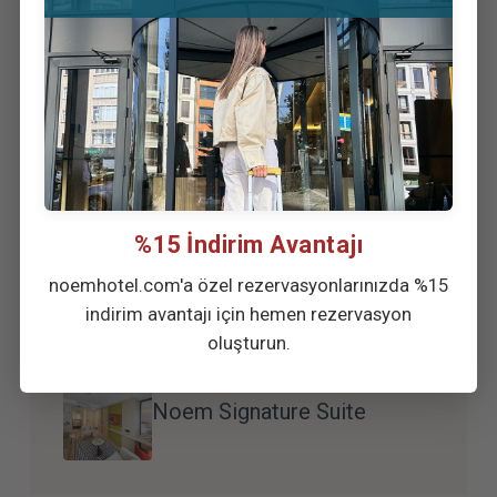
Standart King
%15 İndirim Avantajı
Deluxe King
noemhotel.com'a özel rezervasyonlarınızda %15
indirim avantajı için hemen rezervasyon
oluşturun.
Noem Signature Suite