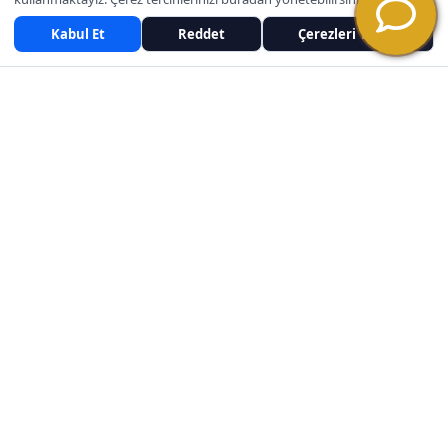
Kabul Et
Reddet
Çerezleri Yönet
İLETIŞIM
Telefon: 0 501 380 3988
Telefon 2: 0442 238 0002
Adres: Lalapaşa Mahallesi Terminal Caddesi No:5
Yakutiye / Erzurum
SİTE HARİTASI
Gizlilik Sözleşmesi